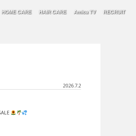
HOME CARE
HAIR CARE
Amica TV
RECRUIT
2026.7.2
ALE