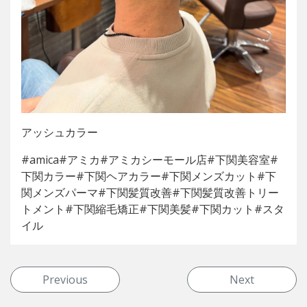
アッシュカラー
#amica#アミカ#アミカシーモール店#下関美容室#
下関カラー#下関ヘアカラー#下関メンズカット#下
関メンズパーマ#下関髪質改善#下関髪質改善トリー
トメント#下関縮毛矯正#下関美髪#下関カット#スタ
イル
投稿ナビゲーション
Previous
Next