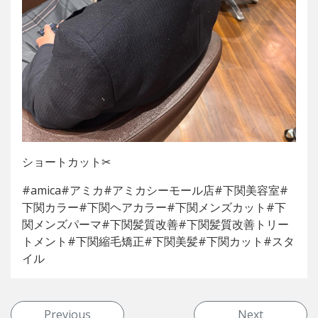
ショートカット✂︎
#amica#アミカ#アミカシーモール店#下関美容室#
下関カラー#下関ヘアカラー#下関メンズカット#下
関メンズパーマ#下関髪質改善#下関髪質改善トリー
トメント#下関縮毛矯正#下関美髪#下関カット#スタ
イル
投稿ナビゲーション
Previous
Next