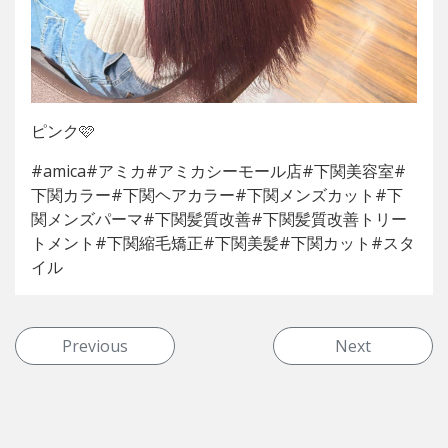
ピンク🩷
#amica#アミカ#アミカシーモール店#下関美容室#
下関カラー#下関ヘアカラー#下関メンズカット#下
関メンズパーマ#下関髪質改善#下関髪質改善トリー
トメント#下関縮毛矯正#下関美髪#下関カット#スタ
イル
投稿ナビゲーション
Previous
Next