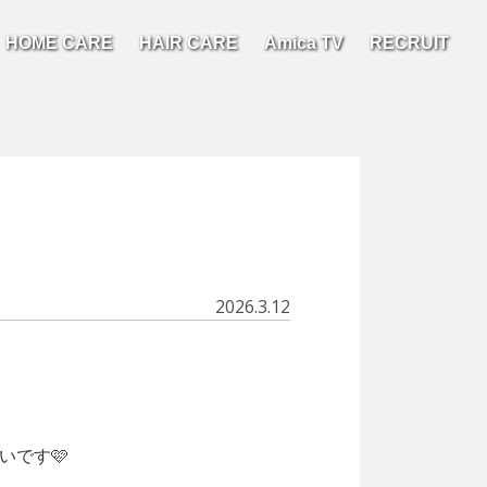
HOME CARE
HAIR CARE
Amica TV
RECRUIT
2026.3.12
いです🩷