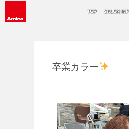
TOP
SALON IN
Main Navigation
卒業カラー