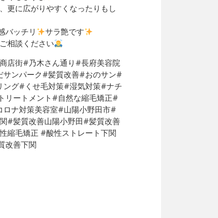
、更に広がりやすくなったりもし
質感バッチリ
サラ艶です
ご相談ください
長府商店街#乃木さん通り#長府美容院
だサンパーク#髪質改善#おのサン#
リング#くせ毛対策#湿気対策#ナチ
トリートメント#自然な縮毛矯正#
コロナ対策美容室#山陽小野田市#
関#髪質改善山陽小野田#髪質改善
酸性縮毛矯正 #酸性ストレート下関
髪質改善下関