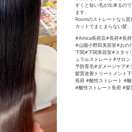
すくと短い毛が出来るので
ます。
Roomのストレートなら
カットでまとまらない髪、
#Amica長府店#長府#
#山陽小野田美容室#おの
下関#下関美容室#スタイ
ュラルストレート#サロン
予防育毛#ダメージケア#
髪質改善トリートメント下
長府 #酸性ストレート #
#酸性ストレート長府 #