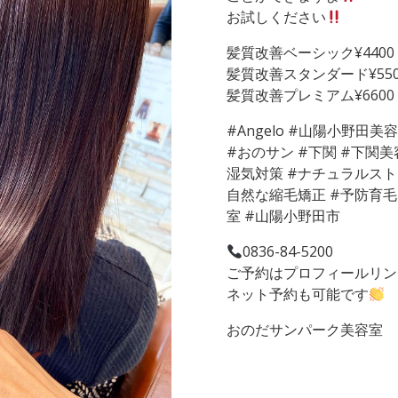
お試しください
髪質改善ベーシック¥4400
髪質改善スタンダード¥550
髪質改善プレミアム¥6600
#Angelo #山陽小野田美
#おのサン #下関 #下関美
湿気対策 #ナチュラルスト
自然な縮毛矯正 #予防育毛 
室 #山陽小野田市
0836-84-5200
ご予約はプロフィールリン
ネット予約も可能です
おのだサンパーク美容室 