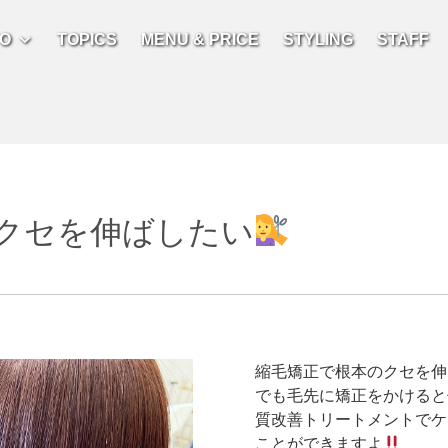
FO
TOPICS
MENU & PRICE
STYLING
STAFF
クセを伸ばしたい
縮毛矯正で根本のクセを伸
でも毛先に矯正をかけると
質改善トリートメントでケ
ことができますよ