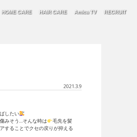
HOME CARE
HAIR CARE
Amica TV
RECRUIT
2021.3.9
ばしたい
傷みそう…そんな時は
毛先を髪
アすることでクセの戻りが抑える