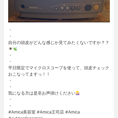
・
・
自分の頭皮がどんな感じか見てみたくないですか？？
・
・
平日限定でマイクロスコープを使って、頭皮チェック
おこなってますっ！！
・
・
気になる方は是非お声掛けください
・
・
#Amica美容室 #Amica王司店 #Amica