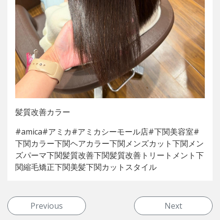
髪質改善カラー
#amica#アミカ#アミカシーモール店#下関美容室#
下関カラー下関ヘアカラー下関メンズカット下関メン
ズパーマ下関髪質改善下関髪質改善トリートメント下
関縮毛矯正下関美髪下関カットスタイル
投稿ナビゲーション
Previous
Next