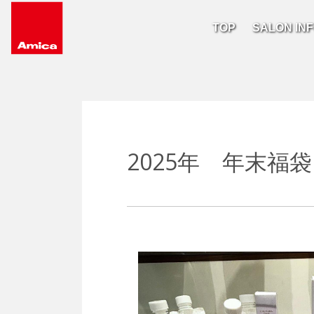
TOP
SALON IN
Main Navigation
2025年 年末福