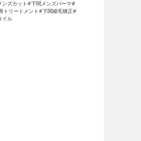
メンズカット#下関メンズパーマ#
善トリートメント#下関縮毛矯正#
タイル