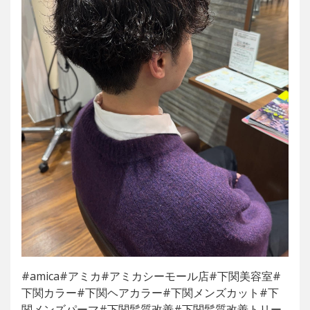
#amica#アミカ#アミカシーモール店#下関美容室#
下関カラー#下関ヘアカラー#下関メンズカット#下
関メンズパーマ#下関髪質改善#下関髪質改善トリー