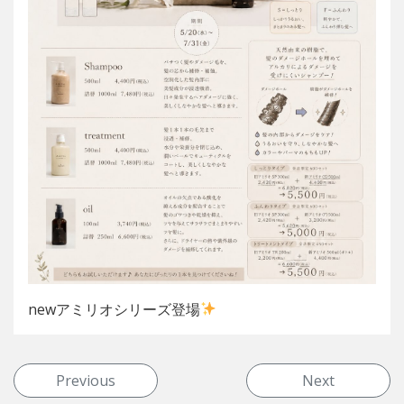
newアミリオシリーズ登場
投稿ナビゲーション
Previous
Next